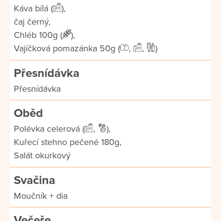
Káva bílá (
),
čaj černý,
Chléb 100g (
),
Vajíčková pomazánka 50g (
,
,
)
Přesnídávka
Přesnídávka
Oběd
Polévka celerová (
,
),
Kuřecí stehno pečené 180g,
Salát okurkový
Svačina
Moučník + dia
Večeře