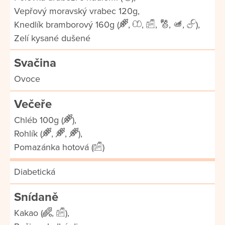
Vepřový moravský vrabec 120g,
Knedlík bramborový 160g (
,
,
,
,
,
),
Zelí kysané dušené
Svačina
Ovoce
Večeře
Chléb 100g (
),
Rohlík (
,
,
),
Pomazánka hotová (
)
Diabetická
Snídaně
Kakao (
,
),