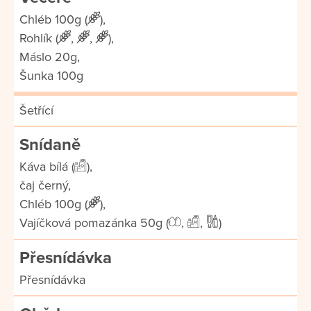
Chléb 100g (
),
Rohlík (
,
,
),
Máslo 20g,
Šunka 100g
Šetřící
Snídaně
Káva bílá (
),
čaj černý,
Chléb 100g (
),
Vajíčková pomazánka 50g (
,
,
)
Přesnídávka
Přesnídávka