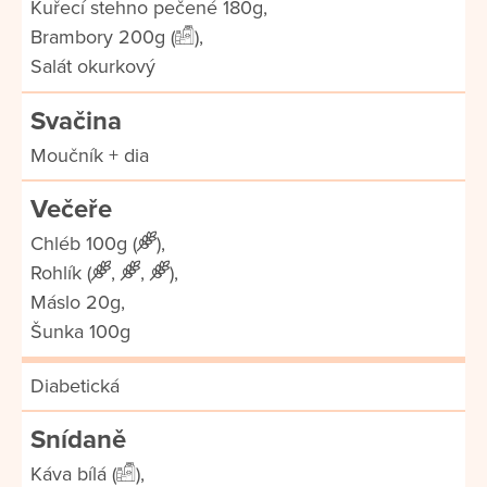
Kuřecí stehno pečené 180g,
Brambory 200g (
),
Salát okurkový
Svačina
Moučník + dia
Večeře
Chléb 100g (
),
Rohlík (
,
,
),
Máslo 20g,
Šunka 100g
Diabetická
Snídaně
Káva bílá (
),