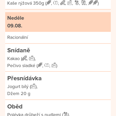
Kaše rýžová 350g (
,
,
,
,
,
,
)
Neděle
09.08.
Racionální
Snídaně
Kakao (
,
),
Pečivo sladké (
,
,
)
Přesnídávka
Jogurt bílý (
),
Džem 20 g
Oběd
Polévka drůbeží s nudlemi (
),