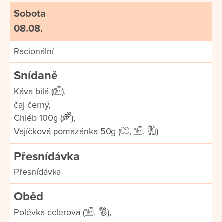
Sobota
08.08.
Racionální
Snídaně
Káva bílá (
),
čaj černý,
Chléb 100g (
),
Vajíčková pomazánka 50g (
,
,
)
Přesnídávka
Přesnídávka
Oběd
Polévka celerová (
,
),