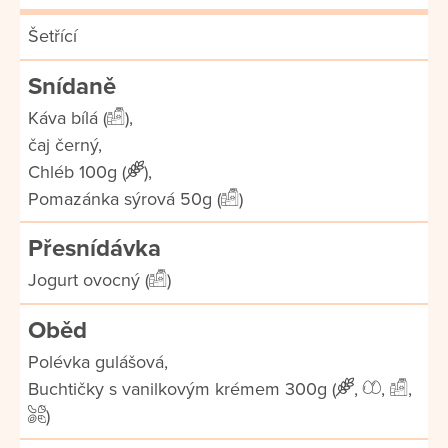
Šetřící
Snídaně
Káva bílá (
),
čaj černý,
Chléb 100g (
),
Pomazánka sýrová 50g (
)
Přesnídávka
Jogurt ovocný (
)
Oběd
Polévka gulášová,
Buchtičky s vanilkovým krémem 300g (
,
,
,
)