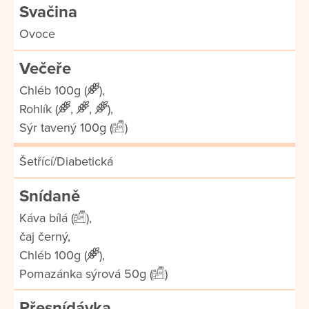
Svačina
Ovoce
Večeře
Chléb 100g (
),
Rohlík (
,
,
),
Sýr tavený 100g (
)
Šetřící/Diabetická
Snídaně
Káva bílá (
),
čaj černý,
Chléb 100g (
),
Pomazánka sýrová 50g (
)
Přesnídávka