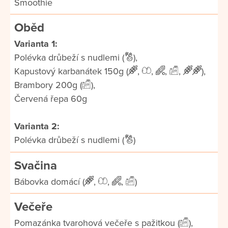
Smoothie
Oběd
Varianta 1:
Polévka drůbeží s nudlemi (
),
Kapustový karbanátek 150g (
,
,
,
,
),
Brambory 200g (
),
Červená řepa 60g
Varianta 2:
Polévka drůbeží s nudlemi (
)
Svačina
Bábovka domácí (
,
,
,
)
Večeře
Pomazánka tvarohová večeře s pažitkou (
),