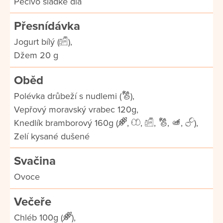
Pečivo sladké dia
Přesnídávka
Jogurt bílý (
),
Džem 20 g
Oběd
Polévka drůbeží s nudlemi (
),
Vepřový moravský vrabec 120g,
Knedlík bramborový 160g (
,
,
,
,
,
),
Zelí kysané dušené
Svačina
Ovoce
Večeře
Chléb 100g (
),