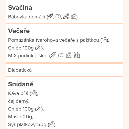
Svačina
Bábovka domácí (
,
,
,
)
Večeře
Pomazánka tvarohová večeře s pažitkou (
),
Chléb 100g (
),
MIX-pudink,piškot (
,
,
,
)
Diabetická
Snídaně
Káva bílá (
),
čaj černý,
Chléb 100g (
),
Máslo 20g,
Sýr plátkový 50g (
)