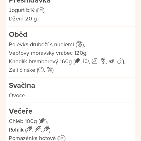
Přesnídávka
Jogurt bílý (
),
Džem 20 g
Oběd
Polévka drůbeží s nudlemi (
),
Vepřový moravský vrabec 120g,
Knedlík bramborový 160g (
,
,
,
,
,
),
Zelí čínské (
,
)
Svačina
Ovoce
Večeře
Chléb 100g (
),
Rohlík (
,
,
),
Pomazánka hotová (
)