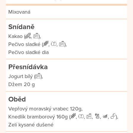
Mixovaná
Snídaně
Kakao (
,
),
Pečivo sladké (
,
,
),
Pečivo sladké dia
Přesnídávka
Jogurt bílý (
),
Džem 20 g
Oběd
Vepřový moravský vrabec 120g,
Knedlík bramborový 160g (
,
,
,
,
,
),
Zelí kysané dušené