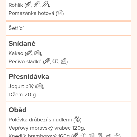
Rohlík (
,
,
),
Pomazánka hotová (
)
Šetřící
Snídaně
Kakao (
,
),
Pečivo sladké (
,
,
)
Přesnídávka
Jogurt bílý (
),
Džem 20 g
Oběd
Polévka drůbeží s nudlemi (
),
Vepřový moravský vrabec 120g,
Knedlík bramborový 160g (
,
,
,
,
,
),