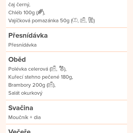
čaj černý,
Chléb 100g (
),
Vajíčková pomazánka 50g (
,
,
)
Přesnídávka
Přesnídávka
Oběd
Polévka celerová (
,
),
Kuřecí stehno pečené 180g,
Brambory 200g (
),
Salát okurkový
Svačina
Moučník + dia
Večeře