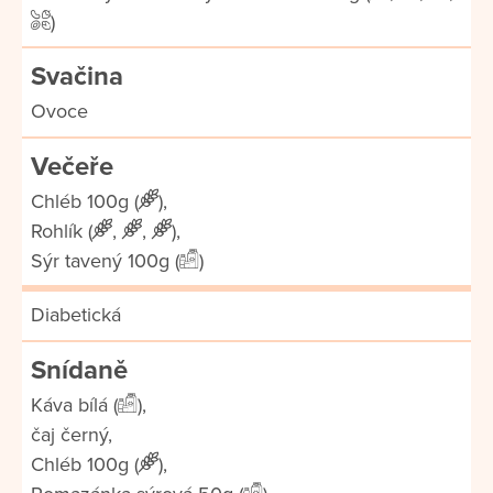
)
Svačina
Ovoce
Večeře
Chléb 100g (
),
Rohlík (
,
,
),
Sýr tavený 100g (
)
Diabetická
Snídaně
Káva bílá (
),
čaj černý,
Chléb 100g (
),