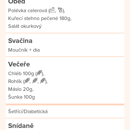
Oběd
Polévka celerová (
,
),
Kuřecí stehno pečené 180g,
Salát okurkový
Svačina
Moučník + dia
Večeře
Chléb 100g (
),
Rohlík (
,
,
),
Máslo 20g,
Šunka 100g
Šetřící/Diabetická
Snídaně