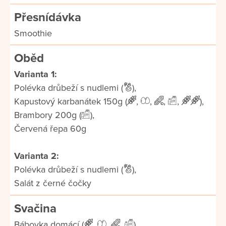
Přesnídávka
Smoothie
Oběd
Varianta 1:
Polévka drůbeží s nudlemi (
),
Kapustový karbanátek 150g (
,
,
,
,
),
Brambory 200g (
),
Červená řepa 60g
Varianta 2:
Polévka drůbeží s nudlemi (
),
Salát z černé čočky
Svačina
Bábovka domácí (
,
,
,
)