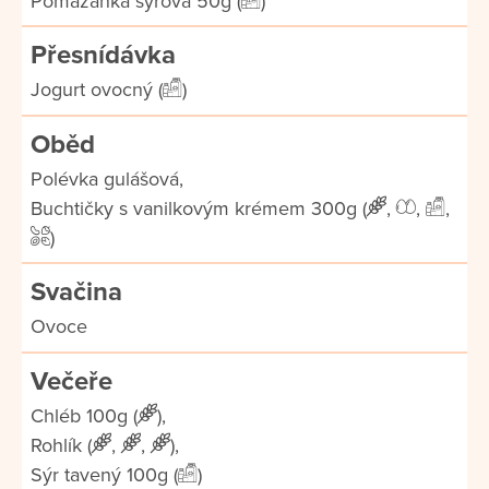
Pomazánka sýrová 50g (
)
Přesnídávka
Jogurt ovocný (
)
Oběd
Polévka gulášová,
Buchtičky s vanilkovým krémem 300g (
,
,
,
)
Svačina
Ovoce
Večeře
Chléb 100g (
),
Rohlík (
,
,
),
Sýr tavený 100g (
)