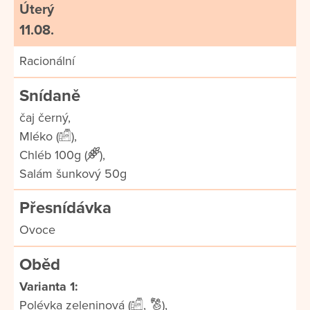
Úterý
11.08.
Racionální
Snídaně
čaj černý,
Mléko (
),
Chléb 100g (
),
Salám šunkový 50g
Přesnídávka
Ovoce
Oběd
Varianta 1:
Polévka zeleninová (
,
),