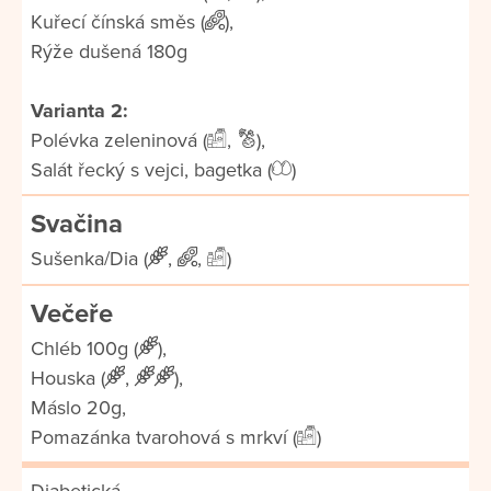
Kuřecí čínská směs (
),
Rýže dušená 180g
Varianta 2:
Polévka zeleninová (
,
),
Salát řecký s vejci, bagetka (
)
Svačina
Sušenka/Dia (
,
,
)
Večeře
Chléb 100g (
),
Houska (
,
),
Máslo 20g,
Pomazánka tvarohová s mrkví (
)