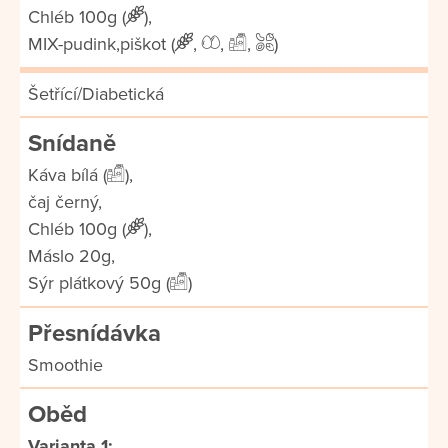
Chléb 100g (
),
MIX-pudink,piškot (
,
,
,
)
Šetřící/Diabetická
Snídaně
Káva bílá (
),
čaj černý,
Chléb 100g (
),
Máslo 20g,
Sýr plátkový 50g (
)
Přesnídávka
Smoothie
Oběd
Varianta 1: