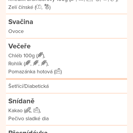
Zelí čínské (
,
)
Svačina
Ovoce
Večeře
Chléb 100g (
),
Rohlík (
,
,
),
Pomazánka hotová (
)
Šetřící/Diabetická
Snídaně
Kakao (
,
),
Pečivo sladké dia