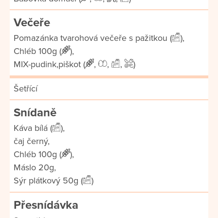
Večeře
Pomazánka tvarohová večeře s pažitkou (
),
Chléb 100g (
),
MIX-pudink,piškot (
,
,
,
)
Šetřící
Snídaně
Káva bílá (
),
čaj černý,
Chléb 100g (
),
Máslo 20g,
Sýr plátkový 50g (
)
Přesnídávka