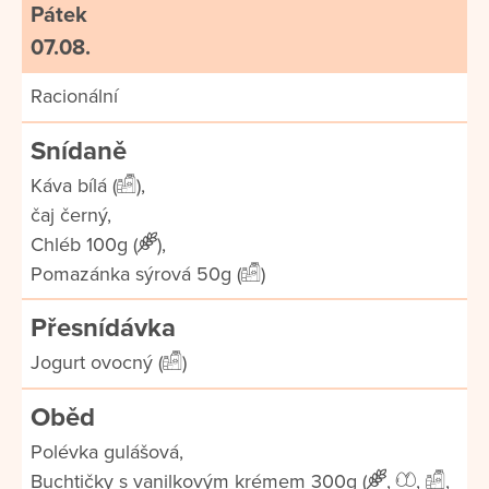
Pátek
07.08.
Racionální
Snídaně
Káva bílá (
),
čaj černý,
Chléb 100g (
),
Pomazánka sýrová 50g (
)
Přesnídávka
Jogurt ovocný (
)
Oběd
Polévka gulášová,
Buchtičky s vanilkovým krémem 300g (
,
,
,