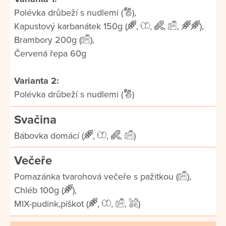
Polévka drůbeží s nudlemi (
),
Kapustový karbanátek 150g (
,
,
,
,
),
Brambory 200g (
),
Červená řepa 60g
Varianta 2:
Polévka drůbeží s nudlemi (
)
Svačina
Bábovka domácí (
,
,
,
)
Večeře
Pomazánka tvarohová večeře s pažitkou (
),
Chléb 100g (
),
MIX-pudink,piškot (
,
,
,
)