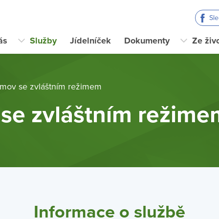
Sl
ás
Služby
Jídelníček
Dokumenty
Ze živ
mov se zvláštním režimem
se zvláštním režime
Informace o službě