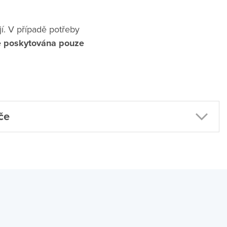
jí. V případě potřeby
je poskytována pouze
če