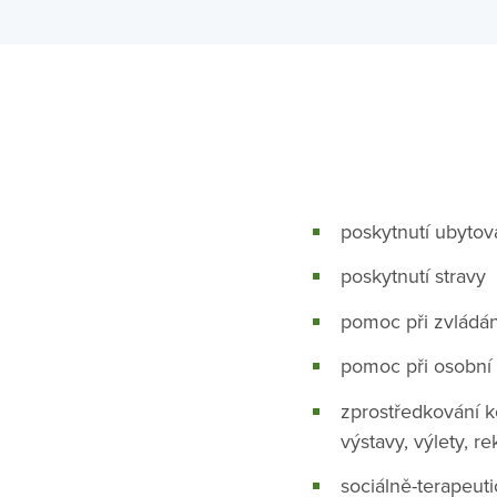
poskytnutí ubytov
poskytnutí stravy
pomoc při zvládá
pomoc při osobní
zprostředkování k
výstavy, výlety, r
sociálně-terapeut