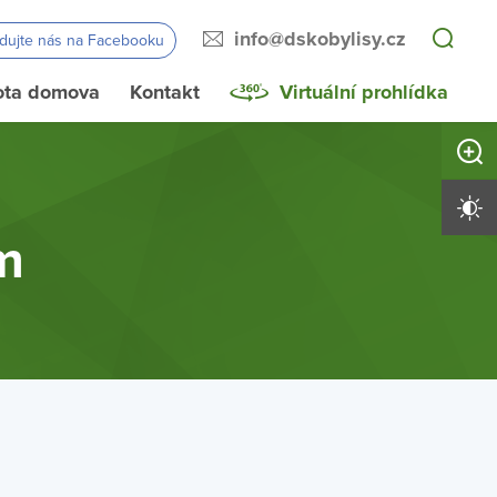
info@dskobylisy.cz
edujte nás na Facebooku
ota domova
Kontakt
Virtuální prohlídka
Zvětši
Vysoký 
m