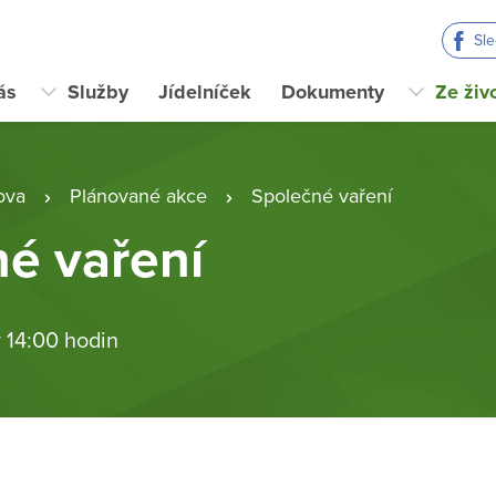
Sl
ás
Služby
Jídelníček
Dokumenty
Ze živ
ova
Plánované akce
Společné vaření
é vaření
 14:00 hodin