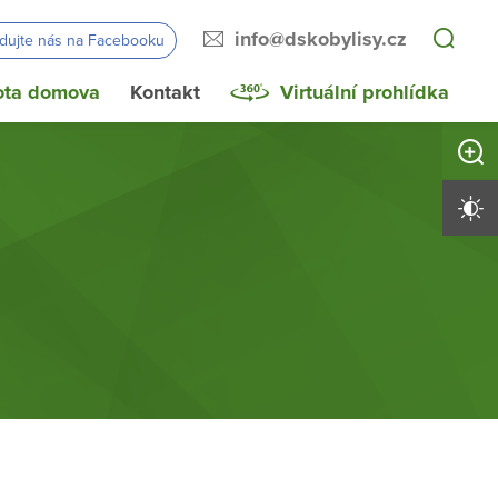
info@dskobylisy.cz
edujte nás na Facebooku
ota domova
Kontakt
Virtuální prohlídka
Zvětši
Vysoký 