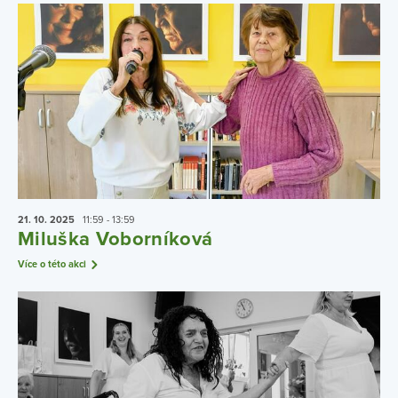
21. 10.
2025
11:59 - 13:59
Miluška Voborníková
Více o této akci