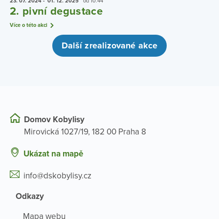
23. 07.
2024
- 01. 12.
2025
od 10:44
2. pivní degustace
Více o této akci
Další zrealizované akce
Domov Kobylisy
Mirovická 1027/19, 182 00 Praha 8
Ukázat na mapě
info@dskobylisy.cz
Odkazy
Mapa webu