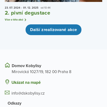
23. 07.
2024
- 01. 12.
2025
od 10:44
2. pivní degustace
Více o této akci
Další zrealizované akce
Domov Kobylisy
Mirovická 1027/19, 182 00 Praha 8
Ukázat na mapě
info@dskobylisy.cz
Odkazy